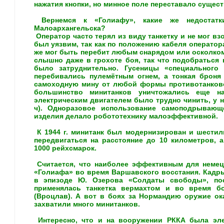
нажатия кнопки, но минное поле переставало сущест
Вернемся к «Голиафу», какие же недостат
Малоархангельска?
Оператор часто терял из виду танкетку и не мог вз
был уязвим, так как по положению кабеля операто
же мог быть перебит любым снарядом или осколком
слышно даже в грохоте боя, так что подобраться 
было затруднительно. Гусеницы «специального 
перебивались пулемётным огнем, а тонкая броня
самоходную мину от любой формы противотанковог
большинство минитанков уничтожались еще н
электрическим двигателем было трудно чинить, у ни
ч). Одноразовое использование самоподрывающ
изделия делало робототехнику малоэффективной.
К 1944 г. минитанк был модернизирован и шестил
передвигаться на расстояние до 10 километров, 
1000 рейхсмарок.
Считается, что наиболее эффективным для неме
«Голиафа» во время Варшавского восстания. Кадры
в эпизоде Ю. Озерова «Солдаты свободы», по
применялась танкетка вермахтом и во время бо
(Вроцлав). А вот в боях за Нормандию оружие ок
захватили много минитанков.
Интересно, что и на вооружении РККА была элект