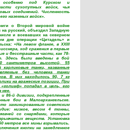
, особенно под Курском и
части сухопутных войск, чья
овых соединений. Численность
го наземных войск».
ниги о Второй мировой войне
ы на русский, объездил Западную
числе и воевавших на северном
ом дне операции «Цитадель» и
ьска: «
На левом фланге, в XXIII
исснера, ход сражения в первые
ые и бесстрашные части, как 78-
ю. Здесь были введены в бой
 сантиметров высотой, 55
 карликовые танки, названные
авляемые без человека танки
в. В них находилось 90, 7 кг
рлики на вражеские позиции. При
 «голиаф» попадал в цель, его
 нее.
и 86-й дивизии, подкрепленные
чные бои в Малоархангельске.
сто заминированным советским
дие: низкое, весом 4 тонны,
ягачей со снарядами, которые
взрывчатых веществ. Установка
-50 метров все мины взрывались.
лючения кнопки на замедленное