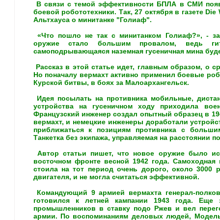
В связи с темой эффективности БПЛА в СМИ появ
боевой робототехники. Так, 27 октября в газете Die
Альтхауса о минитанке "Голиаф".
«Что пошло не так с минитанком Голиаф?», - за
оружие стало большим провалом, ведь гит
самоподрывающаяся наземная гусеничная мина буде
Рассказ в этой статье идет, главным образом, о с
Но поначалу вермахт активно применил боевые роб
Курской битвы, в боях за Малоархангельск.
Идея посылать на противника мобильные, диста
устройства на гусеничном ходу приходила во
Французский инженер создал опытный образец в 19
вермахт, и немецкие инженеры доработали устройс
приближаться к позициям противника с больши
Танкетка без экипажа, управляемая на расстоянии п
Автор статьи пишет, что новое оружие было ис
восточном фронте весной 1942 года. Самоходная 
стоила на тот период очень дорого, около 3000 р
двигателя, и не могла считаться эффективной.
Командующий 9 армией вермахта генерал-полков
готовился к летней кампании 1943 года. Еще
промышленников в ставку подо Ржев и вел пере
армии. По воспоминаниям деловых людей, Модел