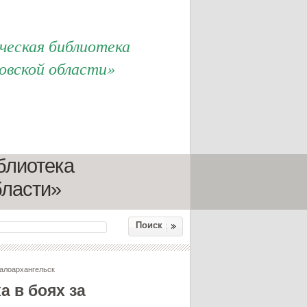
еская библиотека
овской области»
блиотека
бласти»
Поиск
алоархангельск
а в боях за