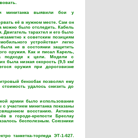
вовать.
ки минитанка выявили бои у
орвать её в нужном месте. Сам он
ра можно было отследить. Кабель
. Двигатель тарахтел и его было
незаметно к советским позициям
мобильного устройства» легко
 была не в состоянии защитить
о оружия. Как и писал Карель,
а подходе к цели. Модели с
х была низкая скорость (9,5 км/
егося оружия при дороговизне
итровый бензобак позволял ему
а стоимость удалось снизить до
цкой армии было использование
 с участием минитанка показаны
священном восстанию. Активно
ёв в городе-крепости Бреслау
азалось бесполезным. Союзники
ро танкетка-торпеда ЭТ-1-627.