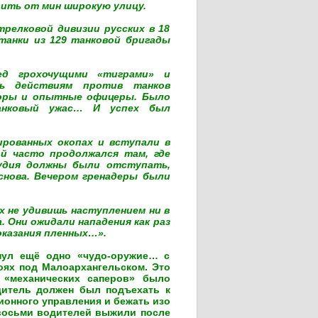
дить от мин широкую улицу.
трелковой дивизии русских в 18
танки из 129 танковой бригады
ед грохочущими «тиграми» и
ль действиям против танков
торы и опытные офицеры. Было
анковый ужас… И успех был
рованных окопах и вступали в
й часто продолжался там, где
рудия должны были отступать,
снова. Вечером гренадеры были
х не удивишь наступлением ни в
. Они ожидали нападения как раз
оказания пленных…».
нул ещё одно «чудо-оружие… с
оях под Малоархангельском. Это
х «механических саперов» было
дитель должен был подъехать к
ионного управления и бежать изо
з восьми водителей выжили после