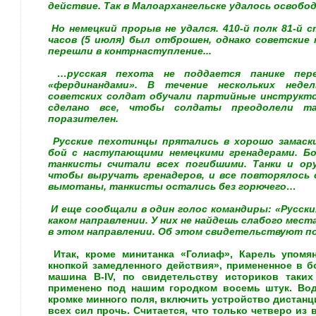
действие. Так в Малоархангельске удалось освобо
Но немецкий прорыв не удался. 410-й полк 81-й с
часов (5 июля) был отброшен, однако советские 
перешли в контрнаступление...
…русская пехота не поддается панике пер
«фердинандами». В течение нескольких неде
советских солдат обучали партийные инструк
сделано все, чтобы солдаты преодолели т
поразителен.
Русские пехотинцы прятались в хорошо замаски
бой с наступающими немецкими гренадерами. Бо
танкисты считали всех погибшими. Танки и о
чтобы выручать гренадеров, и все повторялось 
вымотаны, танкисты остались без горючего…
И еще сообщали в один голос командиры: «Русски
каком направлении. У них не найдешь слабого места
в этом направлении. Об этом свидетельствуют п
Итак, кроме минитанка «Голиаф», Карель упомя
кнопкой замедленного действия», примененное в б
машина В-IV, по свидетельству историков таки
применено под нашим городком восемь штук. Во
кромке минного поля, включить устройство дистанц
всех сил прочь. Считается, что только четверо и