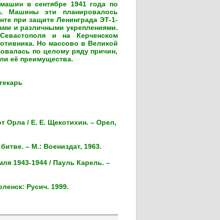
машин в сентябре 1941 года по
ва. Машины эти планировалось
те при защите Ленинграда ЭТ-1-
ами и различными укреплениями.
Севастополя и на Керченском
отивника. Но массово в Великой
зовалась по целому ряду причин,
ли её преимущества.
карь
т Орла / Е. Е. Щекотихин. – Орел,
итве. – М.: Воениздат, 1963.
ля 1943-1944 / Пауль Карель. –
ленск: Русич. 1999.