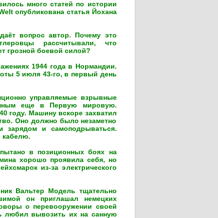
илось много статей по истории
 Welt опубликована статья Йохана
даёт вопрос автор. Почему это
леровцы рассчитывали, что
т грозной боевой силой?
ражениях 1944 года в Нормандии.
оты 5 июля 43-го, в первый день
нционно управляемые взрывные
енным еще в Первую мировую.
40 году. Машину вскоре захватил
тво. Оно должно было незаметно
м зарядом и самоподрываться.
о кабелю.
пытано в позиционных боях на
мина хорошо проявила себя, но
ейхсмарок из-за электрического
ник Вальтер Модель тщательно
 зимой он приглашал немецких
говоры о перевооружении своей
ь любил вывозить их на санную