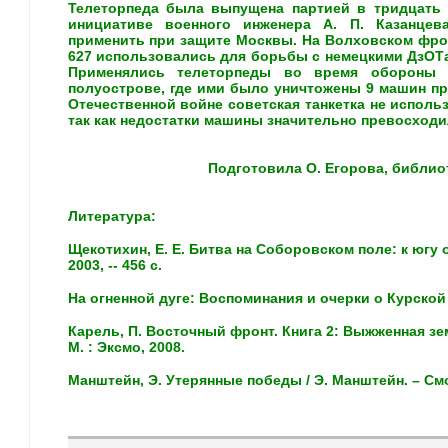
Телеторпеда была выпущена партией в тридцать 
инициативе военного инженера А. П. Казанце
применить при защите Москвы. На Волховском фрон
627 использовались для борьбы с немецкими ДзОТ
Применялись телеторпеды во время обороны 
полуострове, где ими было уничтожены 9 машин пр
Отечественной войне советская танкетка не исполь
так как недостатки машины значительно превосходи
Подготовила О. Егорова, библиоте
Литература:
Щекотихин, Е. Е. Битва на Соборовском поле: к югу о
2003, -- 456 с.
На огненной дуге: Воспоминания и очерки о Курской б
Карель, П. Восточный фронт. Книга 2: Выжженная зем
М. : Эксмо, 2008.
Манштейн, Э. Утерянные победы / Э. Манштейн. – Смо