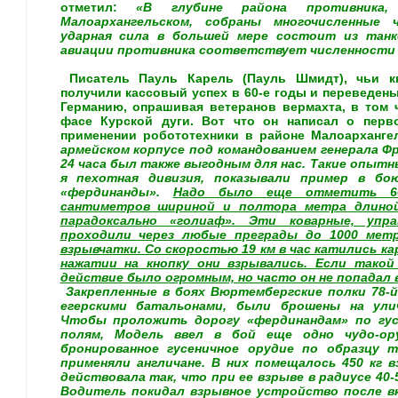
отметил:
«В глубине района противника
Малоархангельском, собраны многочисленные 
ударная сила в большей мере состоит из танк
авиации противника соответствует численности е
Писатель Пауль Карель (Пауль Шмидт), чьи к
получили кассовый успех в 60-е годы и переведен
Германию, опрашивая ветеранов вермахта, в том 
фасе Курской дуги. Вот что он написал о перв
применении робототехники в районе Малоархангел
армейском корпусе под командованием генерала Фр
24 часа был также выгодным для нас. Такие опытн
я пехотная дивизия, показывали пример в бо
«фердинанды».
Надо было еще отметить 60
сантиметров шириной и полтора метра длиной
парадоксально «голиаф». Эти коварные, упр
проходили через любые преграды до 1000 метро
взрывчатки. Со скоростью 19 км в час катились ка
нажатии на кнопку они взрывались. Если такой
действие было огромным, но часто он не попадал в
Закрепленные в боях Вюртембергские полки 78-й 
егерскими батальонами, были брошены на ули
Чтобы проложить дорогу «фердинандам» по гу
полям,
Модель ввел в бой еще одно чудо-ору
бронированное гусеничное орудие по образцу т
применяли англичане. В них помещалось 450 кг 
действовала так, что при ее взрыве в радиусе 40
Водитель покидал взрывное устройство после вк