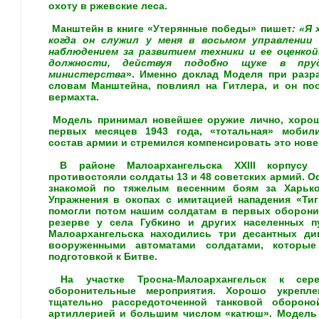
охоту в ржевские леса.
Манштейн в книге «Утерянные победы» пишет
: «Я
когда он служил у меня в восьмом управлении 
наблюдением за развитием техники и ее оценкой
должности, действуя подобно щуке в пру
министерства
». Именно доклад Моделя при разр
словам Манштейна, повлиял на Гитлера, и он по
вермахта.
Модель принимал новейшее оружие лично, хорош
первых месяцев 1943 года, «тотальная» мобили
состав армии и стремился компенсировать это нов
В районе Малоархангельска XXIII корпусу
противостояли солдаты 13 и 48 советских армий. О
знакомой по тяжелым весенним боям за Харько
Упражнения в окопах с имитацией нападения «Тиг
помогли потом нашим солдатам в первых оборони
резерве у села Губкино и других населенных п
Малоархангельска находились три десантных д
вооруженными автоматами солдатами, которые
подготовкой к Битве.
На участке Тросна-Малоархангельск к сер
оборонительные мероприятия. Хорошо укрепле
тщательно рассредоточенной танковой оборон
артиллерией и большим числом «катюш». Модель в