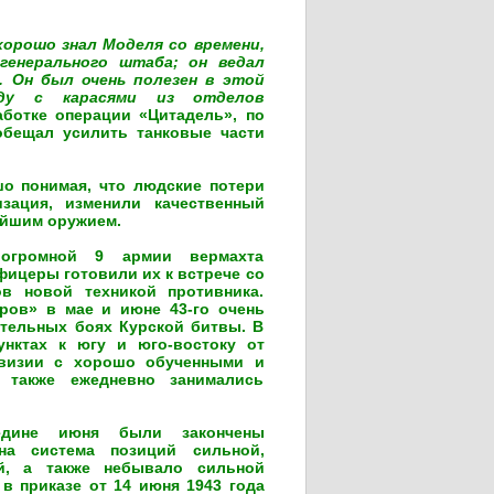
 хорошо знал Моделя со времени,
генерального штаба; он ведал
. Он был очень полезен в этой
ду с карасями из отделов
аботке операции «Цитадель», по
обещал усилить танковые части
о понимая, что людские потери
зация, изменили качественный
ейшим оружием.
 огромной 9 армии вермахта
фицеры готовили их к встрече со
в новой техникой противника.
ров» в мае и июне 43-го очень
тельных боях Курской битвы. В
унктах к югу и юго-востоку от
ивизии с хорошо обученными и
 также ежедневно занимались
едине июня были закончены
на система позиций сильной,
ой, а также небывало сильной
 приказе от 14 июня 1943 года