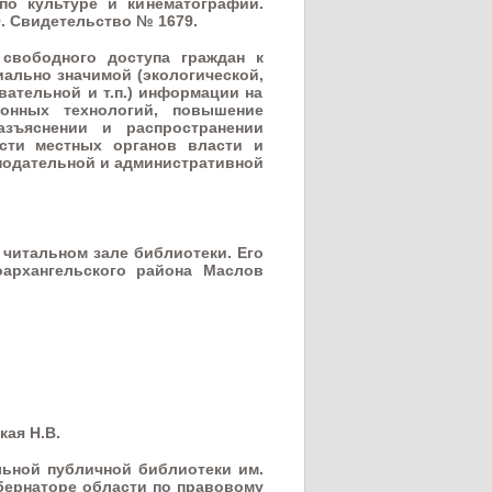
по культуре и кинематографии.
 Свидетельство № 1679.
 свободного доступа граждан к
ально значимой (экологической,
вательной и т.п.) информации на
онных технологий, повышение
азъяснении и распространении
сти местных органов власти и
нодательной и административной
 читальном зале библиотеки. Его
архангельского района Маслов
кая Н.В.
ьной публичной библиотеки им.
убернаторе области по правовому