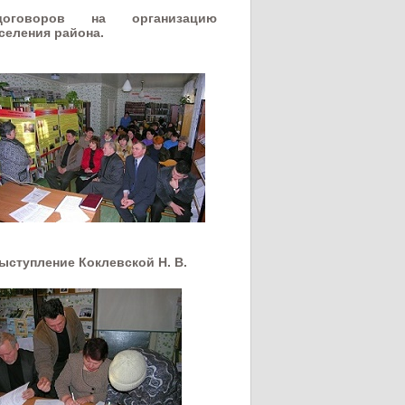
договоров на организацию
селения района.
тупление Коклевской Н. В.