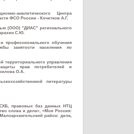
ионно-аналитического Центра
ти ФСО России - Кочетков А.Г.
тью (ООО) "ДИАС" регионального
арахин С.Ю.
 и профессионального обучения
ужбы занятости населения по
лей территориального управления
ащиты прав потребителей и
рилова О.А.
ьскохозяйственной литературы
СХБ, правовых баз данных НТЦ
тво слова и дела», «Моя Россия:
«Малоархангельский район: дела,