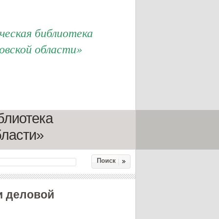
еская библиотека
овской области»
блиотека
бласти»
Поиск
и деловой