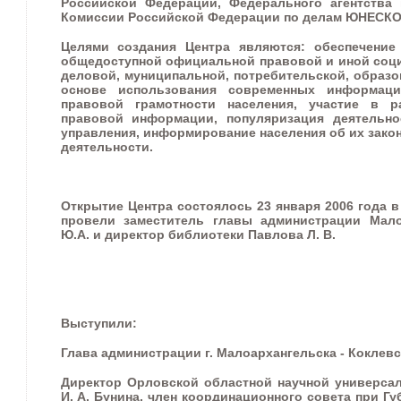
Российской Федерации, Федерального агентства 
Комиссии Российской Федерации по делам ЮНЕСКО.
Целями создания Центра являются: обеспечение
общедоступной официальной правовой и иной соци
деловой, муниципальной, потребительской, образо
основе использования современных информаци
правовой грамотности населения, участие в р
правовой информации, популяризация деятельно
управления, информирование населения об их зако
деятельности.
Открытие Центра состоялось 23 января 2006 года в
провели заместитель главы администрации Мало
Ю.А. и директор библиотеки Павлова Л. В.
Выступили:
Глава администрации г. Малоархангельска - Коклевс
Директор Орловской областной научной универсал
И. А. Бунина, член координационного совета при Г