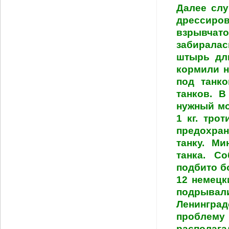
Далее слу
дрессиро
взрывчат
забиралас
штырь дл
кормили н
под танк
танков. 
нужный мо
1 кг. тро
предохра
танку. М
танка. С
подбито б
12 немецк
подрывал
Ленинград
проблем
располага