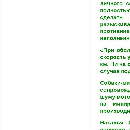
личного 
полность
сделать
разыскива
противни
наполненн
«При обсл
скорость 
км. Ни на
случая по
Собаки-
сопровожд
шуму мото
на минир
производи
Наталья 
раненого 