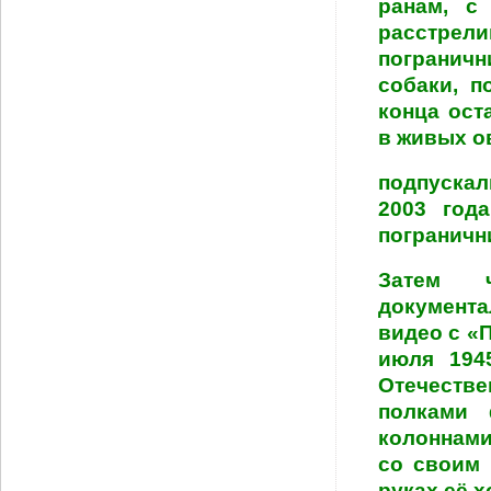
ранам, с
расстрел
пограничн
собаки, п
конца ост
в живых о
подпускал
2003 год
пограничн
Затем ч
документ
видео с «
июля 194
Отечеств
полками 
колоннами
со своим 
руках её х