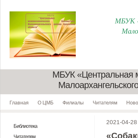
МБУК «
Мало
МБУК «Центральная 
Малоархангельского
Главная
О ЦМБ
Филиалы
Читателям
Ново
2021-04-28
Библиотека
«Собак
Директор
Сотрудники
О нас. Структура
Юридический адрес и реквизиты
К истории библиотеки
Филиалы
Пушкинская карта для молодежи
Читателям