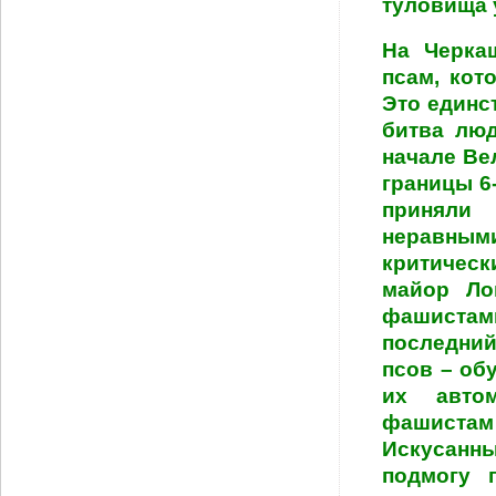
туловища 
На Черка
псам, кот
Это единс
битва лю
начале Ве
границы 6
приняли
неравным
критическ
майор Ло
фашистам
последний
псов – об
их авто
фашиста
Искусанн
подмогу 