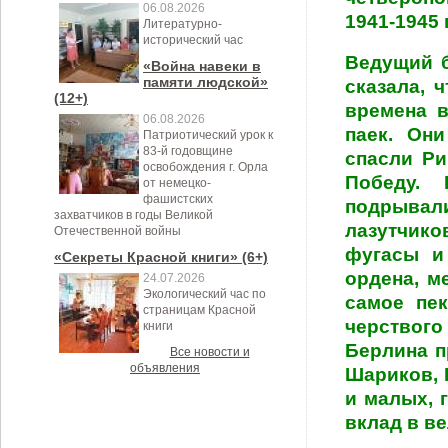
06.08.2026
1941-1945 г
Литературно-
исторический час
Ведущий б
«Война навеки в
памяти людской»
сказала, 
(12+)
времена 
06.08.2026
паек. Он
Патриотический урок к
83-й годовщине
спасли Ри
освобождения г. Орла
Победу.
от немецко-
фашистских
подрывали
захватчиков в годы Великой
лазутчик
Отечественной войны
фугасы и
«Секреты Красной книги» (6+)
ордена, м
24.07.2026
Экологический час по
самое пе
страницам Красной
черствого
книги
Берлина п
Все новости и
объявления
Шариков, 
и малых, 
вклад в ве