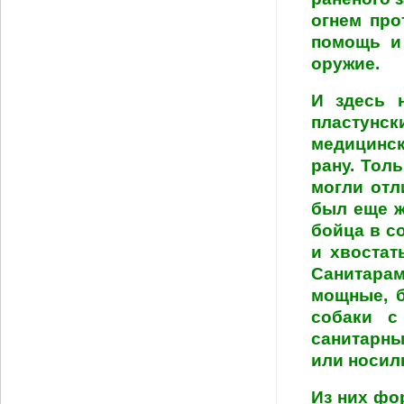
огнем про
помощь и
оружие.
И здесь 
пластунск
медицинск
рану. Тол
могли отл
был еще ж
бойца в с
и хвостат
Санитара
мощные, б
собаки с
санитарны
или носил
Из них фо