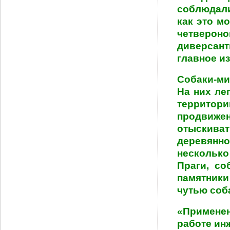
соблюдали
как это м
четвероно
диверсант
главное из
Собаки-ми
На них ле
территори
продвиже
отыскиват
деревянно
несколько
Праги, с
памятники
чутью соб
«Применен
работе ин