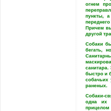
огнем пр
переправ
пункты, 
переднег
Причем вы
другой тра
Собаки бы
бегать, н
Санитар
маскиров
санитара.
быстро и 
собачьих 
раненых.
Собаки-св
одна их 
прицело