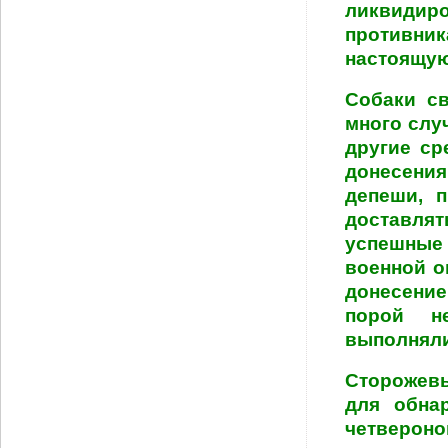
ликвидир
противни
настоящую
Собаки св
много слу
другие ср
донесения
депеши, 
доставлят
успешные 
военной о
донесение
порой н
выполняли
Сторожевы
для обна
четвероно