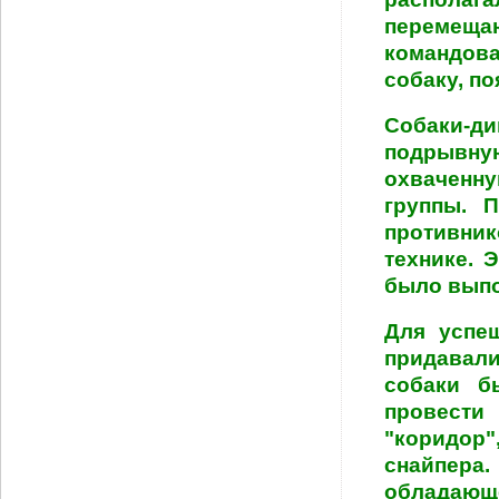
перемеща
командова
собаку, п
Собаки-д
подрывну
охваченн
группы. 
противник
технике. 
было выпо
Для успе
придавал
собаки б
провести
"коридор"
снайпер
обладающ