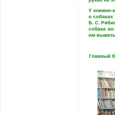
У книжно-
о собаках
Б. С. Ряб
собака во
им выжить
Главный б