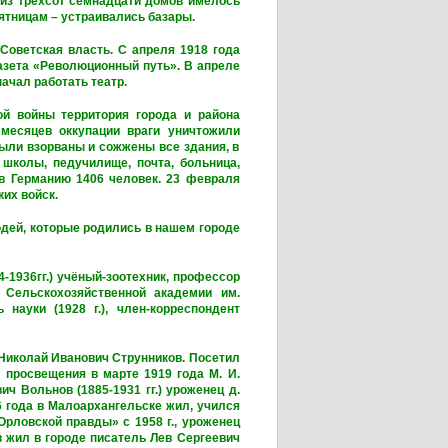
 из трёхсот семнадцати домов имелось
ятницам – устраивались базары.
оветская власть. С апреля 1918 года
газета «Революционный путь». В апреле
ачал работать театр.
й войны территория города и района
месяцев оккупации враги уничтожили
ыли взорваны и сожжены все здания, в
школы, педучилище, почта, больница,
 в Германию 1406 человек. 23 февраля
их войск.
ей, которые родились в нашем городе
-1936гг.) учёный-зоотехник, профессор
 Сельскохозяйственной академии им.
науки (1928 г.), член-корреспондент
Николай Иванович Струнников. Посетил
 просвещения в марте 1919 года М. И.
ч Вольнов (1885-1931 гг.) уроженец д.
6 года в Малоархангельске жил, учился
«Орловской правды» с 1958 г., уроженец
в жил в городе писатель Лев Сергеевич