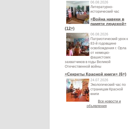
06.08.2026
Литературно-
исторический час
«Война навеки в
памяти людской»
(12+)
06.08.2026
Патриотический урок к
83-й годовщине
освобождения г. Орла
от немецко-
фашистских
захватчиков в годы Великой
Отечественной войны
«Секреты Красной книги» (6+)
24.07.2026
Экологический час по
страницам Красной
книги
Все новости и
объявления