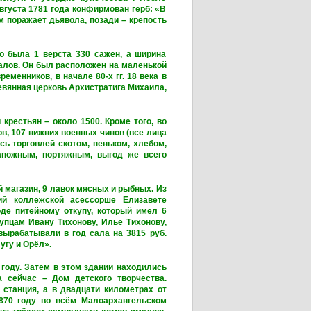
вгуста 1781 года конфирмован герб: «В
 поражает дьявола, позади – крепость
 была 1 верста 330 сажен, а ширина
талов. Он был расположен на маленькой
еменников, в начале 80-х гг. 18 века в
вянная церковь Архистратига Михаила,
рестьян – около 1500. Кроме того, во
в, 107 нижних военных чинов (все лица
ь торговлей скотом, пеньком, хлебом,
апожным, портяжным, выгод же всего
й магазин, 9 лавок мясных и рыбных. Из
ий коллежской асессорше Елизавете
де питейному откупу, который имел 6
упцам Ивану Тихонову, Илье Тихонову,
вырабатывали в год сала на 3815 руб.
угу и Орёл».
оду. Затем в этом здании находились
а сейчас – Дом детского творчества.
 станция, а в двадцати километрах от
1870 году во всём Малоархангельском