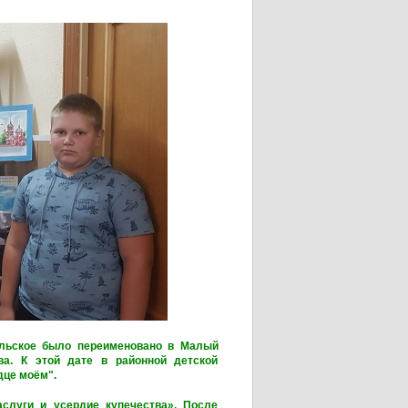
ельское было переименовано в Малый
ва. К этой дате в районной детской
дце моём".
слуги и усердие купечества». После