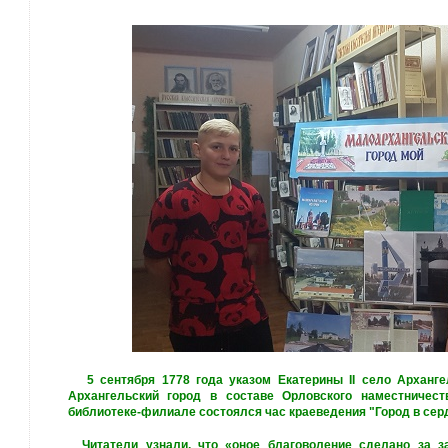
5 сентября 1778 года указом Екатерины II село Арханг
Архангельский город в составе Орловского наместничест
библиотеке-филиале состоялся час краеведения "Город в сер
Читатели узнали, что «оное благоволение сделано за за