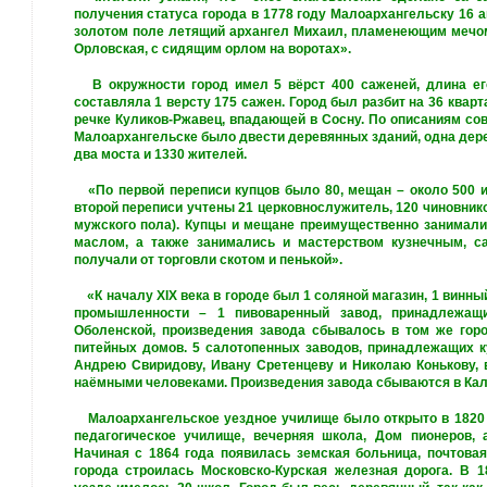
получения статуса города в 1778 году Малоархангельску 16 а
золотом поле летящий архангел Михаил, пламенеющим мечом
Орловская, с сидящим орлом на воротах».
В окружности город имел 5 вёрст 400 саженей, длина его
составляла 1 версту 175 сажен. Город был разбит на 36 квар
речке Куликов-Ржавец, впадающей в Сосну. По описаниям совр
Малоархангельске было двести деревянных зданий, одна дере
два моста и 1330 жителей.
«По первой переписи купцов было 80, мещан – около 500 и к
второй переписи учтены 21 церковнослужитель, 120 чиновнико
мужского пола). Купцы и мещане преимущественно занималис
маслом, а также занимались и мастерством кузнечным, с
получали от торговли скотом и пенькой».
«К началу ХIХ века в городе был 1 соляной магазин, 1 винны
промышленности – 1 пивоваренный завод, принадлежащ
Оболенской, произведения завода сбывалось в том же горо
питейных домов. 5 салотопенных заводов, принадлежащих к
Андрею Свиридову, Ивану Сретенцеву и Николаю Конькову, 
наёмными человеками. Произведения завода сбываются в Кал
Малоархангельское уездное училище было открыто в 1820 г
педагогическое училище, вечерняя школа, Дом
пионеров, 
Начиная с 1864 года появилась земская больница, почтовая
города строилась Московско-Курская железная дорога. В 