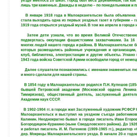
уезде имелось 20 школ. Город был весь деревянный, так как
лишь три каменных. Дважды в неделю – по понедельникам и п
В январе 1918 года в Малоархангельске была объявлена С
стала выходить одна из первых уездных газет в губернии – 
1919 года открылся уездный музей. В том же апреле в городе н
Затем дети узнали, что во время Великой Отечественно
подверглась оккупации фашистскими захватчиками. За 16 
многих людей нашего города и района. В Малоархангельске б
которых размещались районные учреждения и организации, 
клуб, библиотека, электростанции и другие объекты. Угнано
1943 года войска Советской Армии освободили город от немецк
Далее слушатели познакомились с именами знаменитых люд
и много сделали для нашей страны.
В 1854 году в Малоархангельске родился П.Н. Кулешов (1854
бывшей Петровской академии (Московской ордена Ленина
Тимирязева), общественный деятель, заслуженный деятель 
Академии наук СССР.
В 1902-1904 гг. в городе жил Заслуженный художник РСФСР 
Малоархангельск и выступил на уездном съезде работников
Калинин. Неоднократно бывал в городе писатель Иван Егорови
Богородицкое-Куракино (ныне Свердловского района). До 192
и работал писатель И. М. Патенков (1909-1965 гг.), редактор 
дер. Мокрецы Малоархангельского уезда. В начале 20-х годо