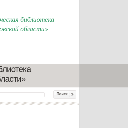
еская библиотека
овской области»
блиотека
бласти»
Поиск