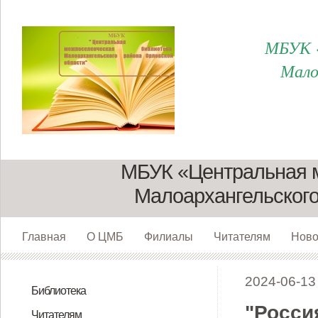
МБУК «
Мало
МБУК «Центральная 
Малоархангельского
Главная
О ЦМБ
Филиалы
Читателям
Ново
2024-06-13
Библиотека
"Росси
Директор
Сотрудники
О нас. Структура
Юридический адрес и реквизиты
К истории библиотеки
Филиалы
Пушкинская карта для молодежи
Читателям