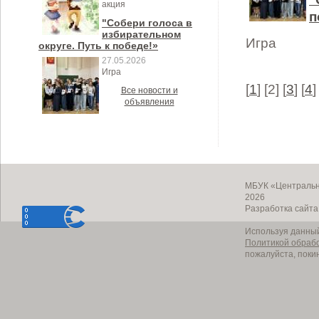
акция
п
"Собери голоса в
избирательном
Игра
округе. Путь к победе!»
27.05.2026
Игра
[
1
] [2] [
3
] [
4
]
Все новости и
объявления
МБУК «Центральн
2026
Разработка сайт
Используя данный
Политикой обраб
пожалуйста, поки