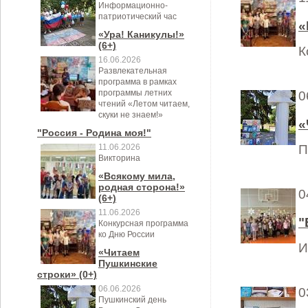
Информационно-
патриотический час
«
«Ура! Каникулы!»
(6+)
К
16.06.2026
Развлекательная
программа в рамках
программы летних
0
чтений «Летом читаем,
скуки не знаем!»
«
"Россия - Родина моя!"
11.06.2026
П
Викторина
«Всякому мила,
родная сторона!»
0
(6+)
11.06.2026
"
Конкурсная программа
ко Дню России
И
«Читаем
Пушкинские
строки» (0+)
06.06.2026
0
Пушкинский день