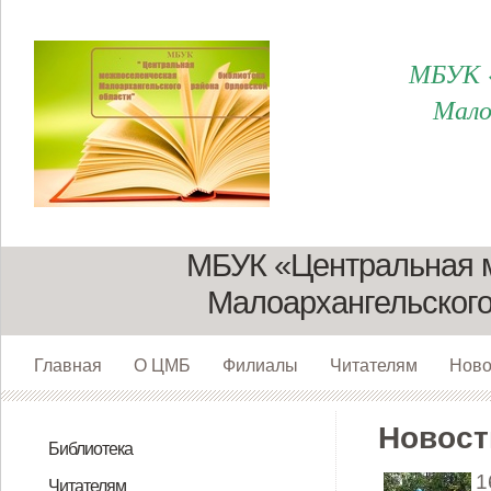
МБУК «
Мало
МБУК «Центральная 
Малоархангельского
Главная
О ЦМБ
Филиалы
Читателям
Ново
Новост
Библиотека
Директор
Сотрудники
О нас. Структура
Юридический адрес и реквизиты
К истории библиотеки
Филиалы
Пушкинская карта для молодежи
1
Читателям