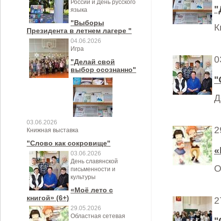
России и День русского
"
языка
"Выборы
К
Президента в летнем лагере "
04.06.2026
Игра
0
"Делай свой
выбор осознанно"
"
Д
03.06.2026
2
Книжная выставка
"Слово как сокровище"
«
03.06.2026
День славянской
О
письменности и
культуры
«Моё лето с
книгой» (6+)
2
29.05.2026
Областная сетевая
"