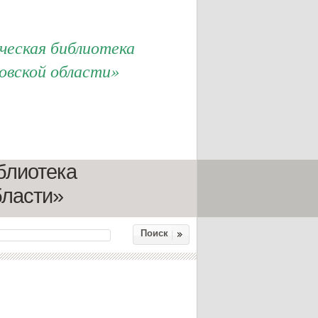
еская библиотека
овской области»
блиотека
бласти»
Поиск